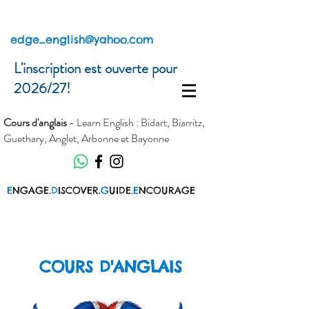
edge_english@yahoo.com
L'inscription est ouverte pour
2026/27!
Cours d'anglais
- Learn English : Bidart, Biarritz,
Guethary, Anglet, Arbonne et Bayonne
E
NGAGE.
D
ISCOVER.
G
UIDE.
E
NCOURAGE
COURS D'ANGLAIS